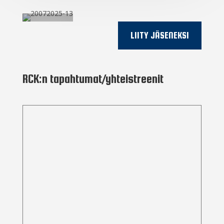
LIITY JÄSENEKSI
RCK:n tapahtumat/yhteistreenit