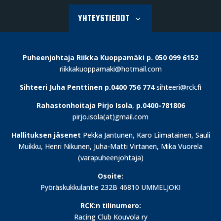
YHTEYSTIEDOT
Puheenjohtaja Riikka Kuoppamäki p. 050 099 6152
riikkakuoppamaki@hotmail.com
Sihteeri Juha Penttinen p.0400 756 774
sihteeri@rck.fi
Rahastonhoitaja
Pirjo Isola
,
p.0400-781806
pirjo.isola(at)gmail.com
Hallituksen jäsenet
Pekka Jantunen, Karo Liimatainen, Sauli
Muikku, Henri Nikunen, Juha-Matti Virtanen, Mika Vuorela
(varapuheenjohtaja)
Osoite
:
Pyöräskukkulantie 232B 46810 UMMELJOKI
RCK:n tilinumero:
Racing Club Kouvola ry